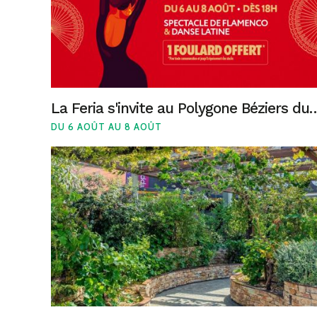
La Feria s'invite au Polygone Béz
DU 6 AOÛT AU 8 AOÛT