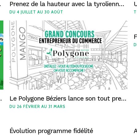
ygone Béziers
Prenez de la hauteur avec la tyrolienne géante du Polygone Béziers !
DU 4 JUILLET AU 30 AOÛT
T
D
 dimanche 14 juin !
Le Polygone Béziers lance son tout premier appel à projets : “Entrepreneur du Commerce”
DU 26 FÉVRIER AU 31 MARS
Évolution programme fidélité
A