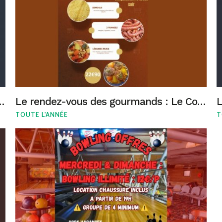
rtie de bowling à prix réduit !
Le rendez-vous des gourmands : Le Couscous Royal du Chef !
TOUTE L'ANNÉE
T