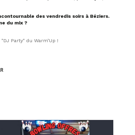
ncontournable des vendredis soirs à Béziers.
me du mix ?
a "DJ Party" du Warm’Up !
AR