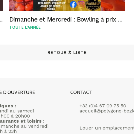
s Soirées Karaoké du Jeudi !
Dimanche et Mercredi : Bowling à prix d'ami et Pizzas gourmandes !
TOUTE L'ANNÉE
RETOUR
LISTE
S D'OUVERTURE
CONTACT
iques :
+33 (0)4 67 09 75 50
undi au samedi
accueil@polygone-bezi
0h00 à 20h00
aurants et loisirs :
imanche au vendredi
Louer un emplacemen
1h à 23h