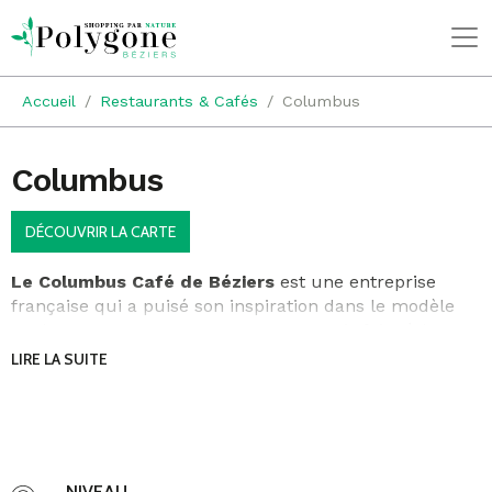
Accueil
Restaurants & Cafés
Columbus
Columbus
DÉCOUVRIR LA CARTE
Le Columbus Café de Béziers
est une entreprise
française qui a puisé son inspiration dans le modèle
anglo-saxon tout en proposant un savoir-faire à la
française. Venez apprécier les saveurs d’un café de
LIRE LA SUITE
qualité au Polygone Béziers.
Prenez le temps de vous offrir pour une pause
gourmande, vous pourrez déguster au Colombus tous
types de snacks salés et sucrés !
NIVEAU