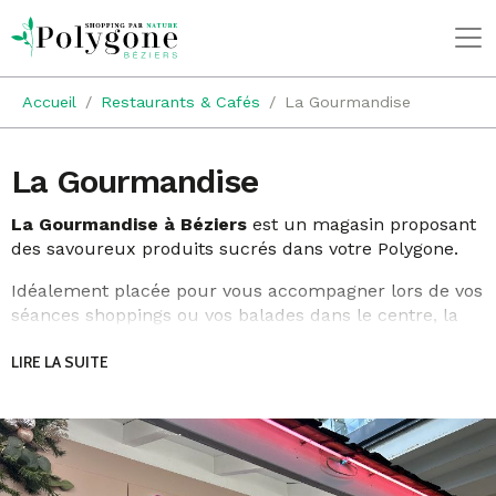
Accueil
Restaurants & Cafés
La Gourmandise
La Gourmandise
La Gourmandise à Béziers
est un magasin proposant
des savoureux produits sucrés dans votre Polygone.
Idéalement placée pour vous accompagner lors de vos
séances shoppings ou vos balades dans le centre, la
boutique La Gourmandise est l’endroit parfait pour
LIRE LA SUITE
une petite pause improvisée.
Vous avez soudainement une envie irrésistible d'un
en-cas sucré ? Venez succomber à la tentation dans
votre magasin La Gourmandise qui vous propose un
large panel d'articles plus délicieux les uns que les