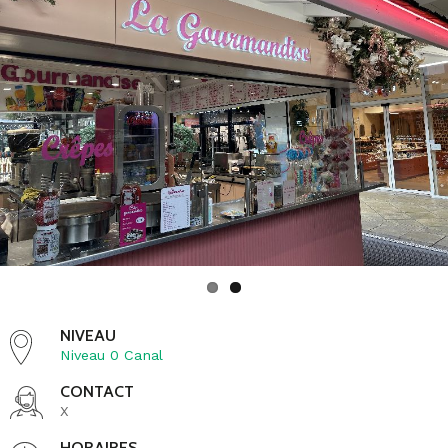
autres.
Venez-vous faire plaisir en savourant une délicieuse
gaufre ou une crêpe toute chaude réalisée devant vos
yeux. Côté garniture, faites-vous plaisir, nous avons à
la carte de quoi satisfaire votre créativité.
Pour ceux ayant une âme d'enfant, pommes d'amour
et autres sucreries vous attendent à La Gourmandise!
La pause s’annonce courte ? Faites-nous confiance
pour vous servir en quelques instants et combler votre
petit creux.
Osez La Gourmandise !
NIVEAU
Niveau 0 Canal
CONTACT
X
HORAIRES