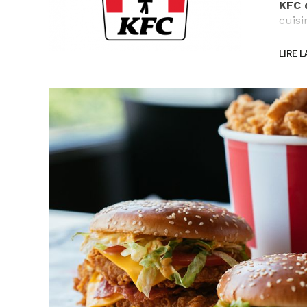
KFC 
cuisi
convi
LIRE L
Depui
ce ti
Retro