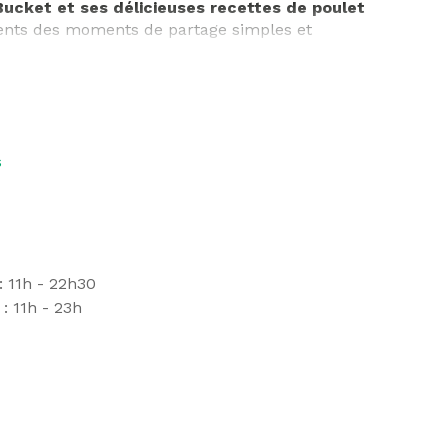
ucket et ses délicieuses recettes de poulet
lients des moments de partage simples et
e et la meilleure qualité à ses consommateurs. A
rance et d’Europe.
au Terrasses
à côté de Kinepolis.
s
 11h - 22h30
: 11h - 23h