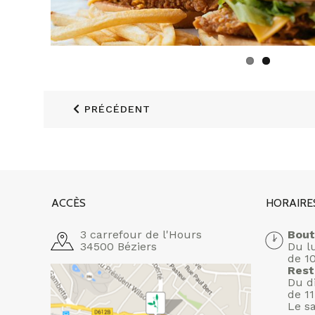
PRÉCÉDENT
ACCÈS
HORAIRE
3 carrefour de l'Hours
Bout
34500 Béziers
Du l
de 1
Rest
Du d
de 1
Le s