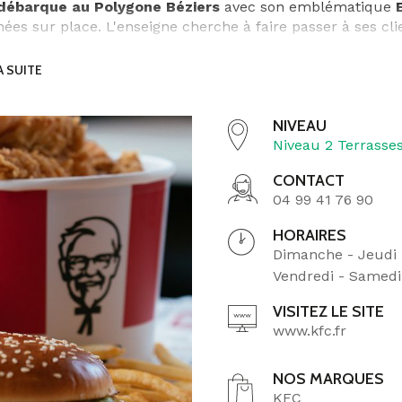
débarque au Polygone Béziers
avec son emblématique
B
nées sur place. L'enseigne cherche à faire passer à ses c
viaux, autour de ses recettes de poulet.
A SUITE
s toujours, KFC est attaché à offrir un service exemplair
tre, tous les poulets KFC proviennent exclusivement de F
NIVEAU
uvez ce savoir-faire unique et ce goût irrésistible au
Nive
Niveau 2 Terrasse
CONTACT
04 99 41 76 90
HORAIRES
Dimanche - Jeudi :
Vendredi - Samedi 
VISITEZ LE SITE
www.kfc.fr
NOS MARQUES
KFC