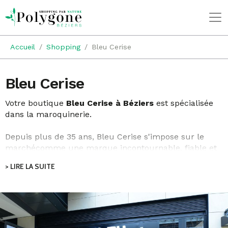
Accueil
Shopping
Bleu Cerise
Bleu Cerise
Votre boutique
Bleu Cerise à Bé
ziers
est spécialisée
dans la maroquinerie.
Depuis plus de 35 ans, Bleu Cerise s'impose sur le
marchécomme une marque incontournable, fiable et
surtout accessible en proposant des prix très
> LIRE LA SUITE
attractifs.
De la grande valise au petit sac à main en passant par
le sac à dos ou le sac de voyage, toute la bagagerie est
accessible dans des styles divers et variés. Que le
modèle soit souple ou rigide, la robustesse est