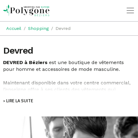
Accueil
Shopping
Devred
Devred
DEVRED à Béziers
est une boutique de vêtements
pour homme et accessoires de mode masculine.
Maintenant disponible dans votre centre commercial,
l’enseigne offre à ses clients des vêtements qui
correspondent à leurs exigences au niveau de la
> LIRE LA SUITE
qualité. Laissez murir vos envies et vos attentes et
rendez-vous en magasin pour trouver la perle rare
que vous cherchiez depuis si longtemps.
Un vaste choix d’articles est proposé notamment
des
chemises, des pulls, des polos, des pantalons, des