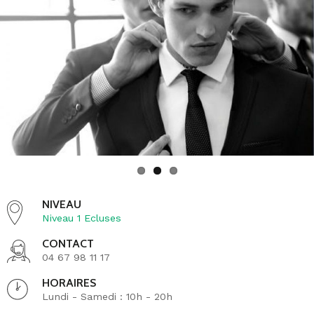
chaussures et accessoires, des blousons et
manteaux
. Devred vous accompagne au gré des
saisons et des occasions.
La marque Devred dispose d’une expertise reconnue
internationalement dans la mode et dans le prêt à
porter masculin vous assurant ainsi une qualité
irréprochable.
Retrouvez également les conseils des vendeurs en
boutique afin de vous orienter sur l’article répondant à
vos besoins !
NIVEAU
A bientôt dans votre boutique Devred !
Niveau 1 Ecluses
CONTACT
04 67 98 11 17
HORAIRES
Lundi - Samedi : 10h - 20h