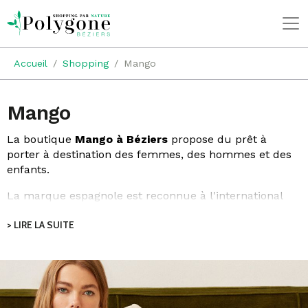
Accueil
Shopping
Mango
Mango
La boutique
Mango à Béziers
propose du prêt à
porter à destination des femmes, des hommes et des
enfants.
La marque espagnole est reconnue à l'international
pour ses produits de qualité au design parfait.
> LIRE LA SUITE
L'enseigne s’est créé une image forte dont tout le
monde raffole grâce à un style unique et des prix
accessibles pour tous les budgets.
MANGO a pour souhait d'habiller la femme dans tous
ses moments du quotidien : travail, soirée, détente…