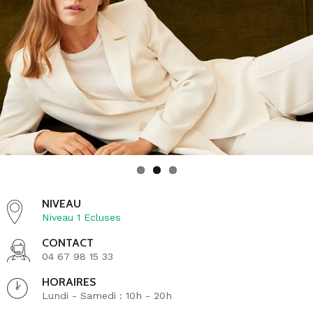
MANGO vous accompagne à chaque instant de la
journée pour vous permettre de vous sentir à l’aise
dans des vêtements de haute qualité.
La marque s'adapte à toutes les coutumes et les
tendances, c'est pourquoi les collections sont
différentes selon les pays dans lesquels la marque est
implantée. C'est d’ailleurs un des éléments de sa
réussite.
NIVEAU
Niveau 1 Ecluses
CONTACT
04 67 98 15 33
HORAIRES
Lundi - Samedi : 10h - 20h