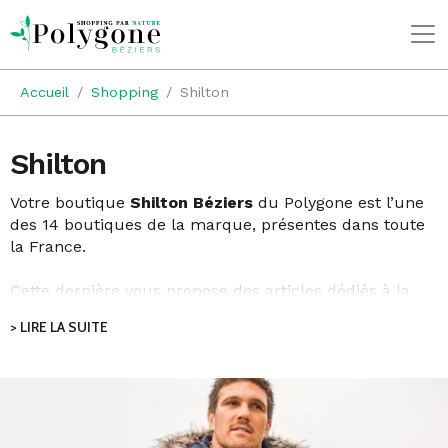
Accueil
Shopping
Shilton
Shilton
Votre boutique
Shilton Béziers
du Polygone est l’une
des 14 boutiques de la marque, présentes dans toute
la France.
Cette dernière vous propose des articles dédiés à la
gente masculine allant du pull, aux shorts &
> LIRE LA SUITE
bermudas en passant par des tee-shirts. Un choix
étayé permettant d’adopter des tenues qui allient
simplicité et élégance.
Ce qui distingue Shilton, c’est la qualité des tissus et
des coupes définissant des vêtements remarquables