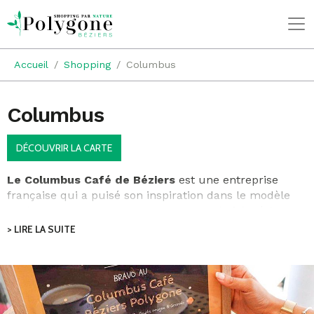
Accueil
Shopping
Columbus
Columbus
DÉCOUVRIR LA CARTE
Le Columbus Café de Béziers
est une entreprise
française qui a puisé son inspiration dans le modèle
anglo-saxon tout en proposant un savoir-faire à la
française. Venez apprécier les saveurs d’un café de
> LIRE LA SUITE
qualité au Polygone Béziers.
Prenez le temps de vous offrir pour une pause
gourmande, vous pourrez déguster au Colombus tous
types de snacks salés et sucrés !