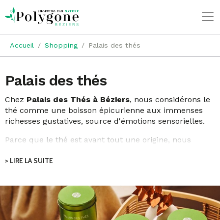
Accueil
Shopping
Palais des thés
Palais des thés
Chez
Palais des Thés à Béziers
, nous considérons le
thé comme une boisson épicurienne aux immenses
richesses gustatives, source d'émotions sensorielles.
Parce que le thé est avant tout une origine, nous
parcourons le monde pour vous faire découvrir des
> LIRE LA SUITE
récoltes d’exception. De la relation engagée que nous
cultivons avec chacun de nos producteurs naît une
infinie palette de saveurs et d’émotions.
Parce que le thé est aussi une inspiration, Palais des
Thés signe, à Paris, des thés et infusions parfumés qui