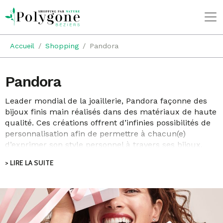
Accueil
Shopping
Pandora
Pandora
Leader mondial de la joaillerie, Pandora façonne des
bijoux finis main réalisés dans des matériaux de haute
qualité. Ces créations offrent d’infinies possibilités de
personnalisation afin de permettre à chacun(e)
d’exprimer son style personnel à travers ses bijoux.
Fondée à Copenhague au Danemark il y a plus de 40
> LIRE LA SUITE
ans en tant que bijouterie de quartier, la marque est
aujourd’hui présente dans plus de 100 pays.
Pandora place la durabilité au cœur de ses priorités.
Ainsi, le joaillier s’est engagé à utiliser exclusivement
de l’or et de l’argent recyclés dans ses bijoux d’ici 2025
et à réduire de moitié ses émissions de gaz à effet de