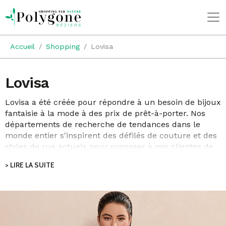
Accueil
Shopping
Lovisa
Lovisa
Lovisa a été créée pour répondre à un besoin de bijoux
fantaisie à la mode à des prix de prêt-à-porter. Nos
départements de recherche de tendances dans le
monde entier s'inspirent des défilés de couture et des
styles de rue actuels pour proposer à nos clientes de
nouveaux modèles incontournables. Nous sommes
> LIRE LA SUITE
une marque de bijoux à la pointe de la mode qui
s'adresse à toutes les femmes, avec 150 nouveaux
modèles livrés en magasin chaque semaine. Nous
offrons un service à la clientèle exceptionnel et
appliquons notre devise, "It's about you, always", à tout
ce que nous faisons.