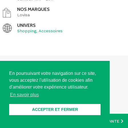
NOS MARQUES
Lovisa
UNIVERS
Shopping
,
Accessoires
ACCÈS
En poursuivant votre navigation sur ce site,
vous acceptez l'utilisation de cookies afin
HORAIRES D'OUVERTURE
d'améliorer votre expérience utilisateur.
En savoir plus
CONTACT
ACCEPTER ET FERMER
SUIVEZ NOTRE ACTUALITÉ
PRÉCÉDENTE
SUIVANTE