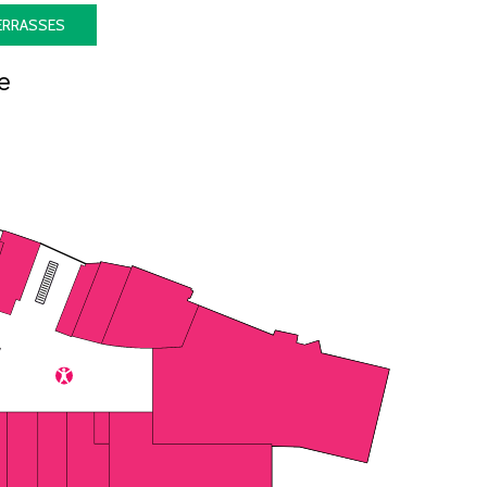
ERRASSES
e