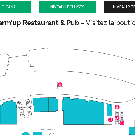
U 0
CANAL
NIVEAU 1
ÉCLUSES
NIVEAU 2
T
rm'up Restaurant & Pub -
Visitez la bouti