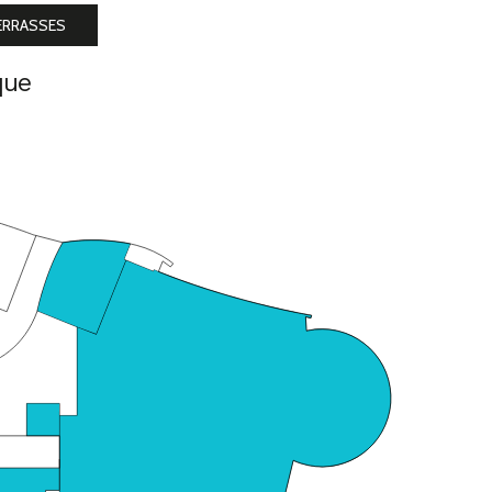
ERRASSES
que