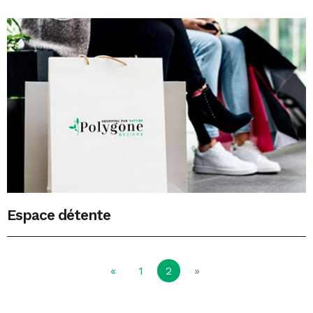
Espace détente
(courante)
«
1
2
»