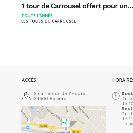
1 tour de Carrousel offert pour une crêpe ou une gaufre ac
TOUTE L'ANNÉE
LES FOLIES DU CARROUSEL
ACCÈS
HORAIRE
3 carrefour de l'Hours
Bout
34500 Béziers
Du l
de 1
Rest
Du d
de 1
Le s