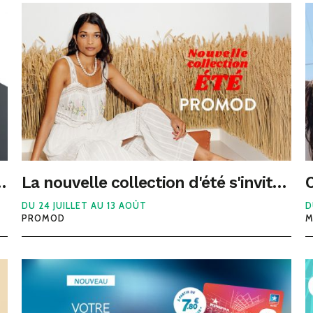
à La Boutique du Coiffeur
La nouvelle collection d'été s'invite chez Promod
DU 24 JUILLET AU 13 AOÛT
D
PROMOD
M