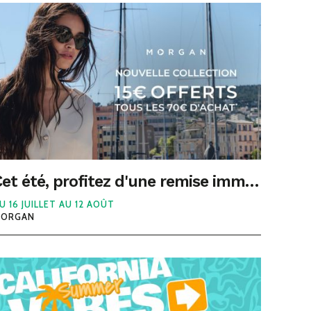
Cet été, profitez d'une remise immédiate chez Morgan au Polygone Béziers
U 16 JUILLET AU 12 AOÛT
ORGAN