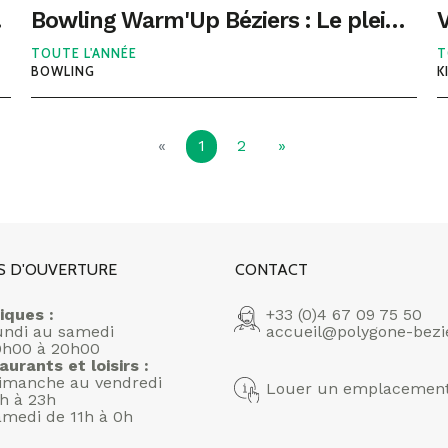
hetée !
Bowling Warm'Up Béziers : Le plein d'offres et d'animations !
TOUTE L'ANNÉE
T
BOWLING
K
(courante)
«
1
2
»
S D'OUVERTURE
CONTACT
iques :
+33 (0)4 67 09 75 50
undi au samedi
accueil@polygone-bezi
0h00 à 20h00
aurants et loisirs :
imanche au vendredi
Louer un emplacemen
1h à 23h
amedi de 11h à 0h